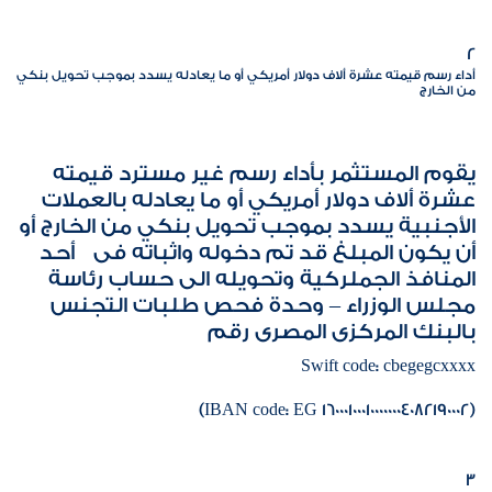
2
أداء رسم قيمته عشرة ألاف دولار أمريكي أو ما يعادله يسدد بموجب تحويل بنكي
من الخارج
يقوم المستثمر بأداء رسم غير مسترد قيمته
عشرة ألاف دولار أمريكي أو ما يعادله بالعملات
الأجنبية يسدد بموجب تحويل بنكي من الخارج أو
أن يكون المبلغ قد تم دخوله واثباته فى أحد
المنافذ الجملركية وتحويله الى حساب رئاسة
مجلس الوزراء – وحدة فحص طلبات التجنس
بالبنك المركزى المصرى رقم
Swift code: cbegegcxxxx
(IBAN code: EG 160001000100000004082190002)
3