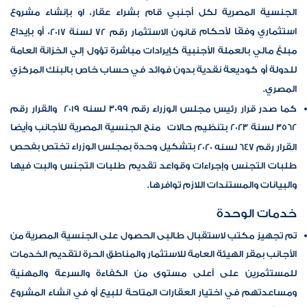
الجنسية المصرية لكل أجنبي قام بشراء عقار، او بإنشاء مشروع
استثماري وفقًا لأحكام
، أو بإيداع
قانون الاستثمار رقم 72 لسنة 2017
مبلغ مالي بالعملة الأجنبية كإيرادات مباشرة تؤول إلي الخزانة العامة
للدولة أو كوديعة نقدية بدون فوائد في حساب خاص بالبنك المركزي
المصري.
كما صدر قرار رئيس مجلس الوزراء
رقم 3099 لسنه 2019
والقرار رقم
3562 لسنة 2023 بتنظيم حالات منح الجنسية المصرية للأجانب وأيضا
بتشكيل وحدة بمجلس الوزراء تختص بفحص
القرار رقم 647 لسنه 2020
طلبات التجنس وإجراءات وقواعد تقديم طلبات التجنس والبت فيها
والبيانات والمستندات اللازم توافرها.
خدمات الوحدة
تم تجهيز مكتب لاستقبال طالبى الحصول على الجنسية المصرية من
الأجانب بمقر الهيئة العامة للاستثمار والمناطق الحرة لتقديم الخدمات
للمستثمرين على أعلى مستوى من الكفاءة والسرعة والمهنية
ومساعدتهم في اختيار العقارات المتاحة للبيع أو في انشاء المشروع