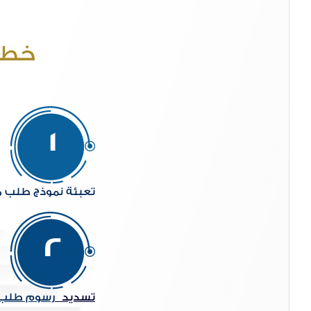
خطو
تعبئة نموذج طلب من
تسديد
رسوم طلب ال