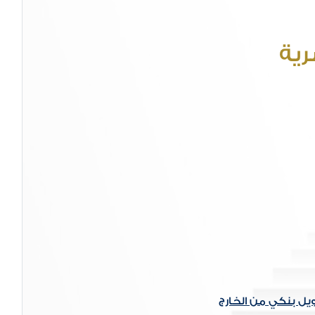
ية
يل بنكي من الخارج